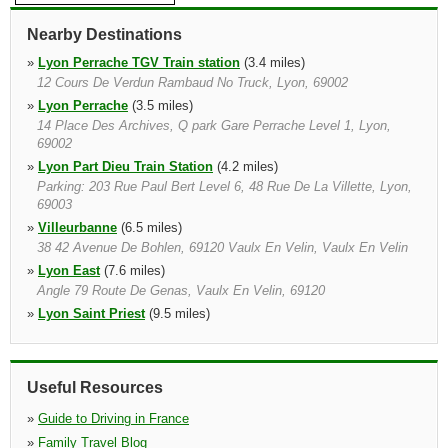
Nearby Destinations
»
Lyon Perrache TGV Train station
(3.4 miles)
12 Cours De Verdun Rambaud No Truck, Lyon, 69002
»
Lyon Perrache
(3.5 miles)
14 Place Des Archives, Q park Gare Perrache Level 1, Lyon,
69002
»
Lyon Part Dieu Train Station
(4.2 miles)
Parking: 203 Rue Paul Bert Level 6, 48 Rue De La Villette, Lyon,
69003
»
Villeurbanne
(6.5 miles)
38 42 Avenue De Bohlen, 69120 Vaulx En Velin, Vaulx En Velin
»
Lyon East
(7.6 miles)
Angle 79 Route De Genas, Vaulx En Velin, 69120
»
Lyon Saint Priest
(9.5 miles)
386 Avenue Charles De Gaulle, Venissieux, 69200
»
Villefranche Sur Saône Train Station
(13.9 miles)
1165 Rue Ampere, Villefranche Saone, 69400
Useful Resources
»
Villefranche Sur Saone
(14.4 miles)
»
Guide to Driving in France
Villefranche Sur Saone, 69400
»
Family Travel Blog