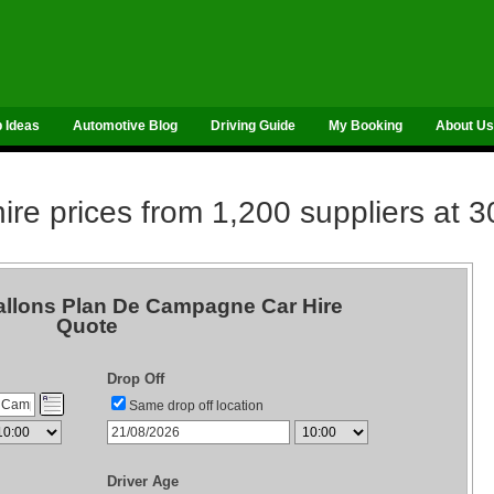
p Ideas
Automotive Blog
Driving Guide
My Booking
About Us
re prices from 1,200 suppliers at 3
llons Plan De Campagne Car Hire
Quote
Drop Off
Same drop off location
Driver Age