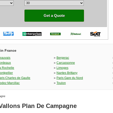
Get a Quote
 in France
»
eauvais
Bergerac
»
ordeaux
Carcassonne
»
a Rochelle
Limoges
»
ontpellier
Nantes Brittany
»
aris Charles de Gaulle
Paris Gare du Nord
»
odez Marcillac
Toulon
agne
 Vallons Plan De Campagne