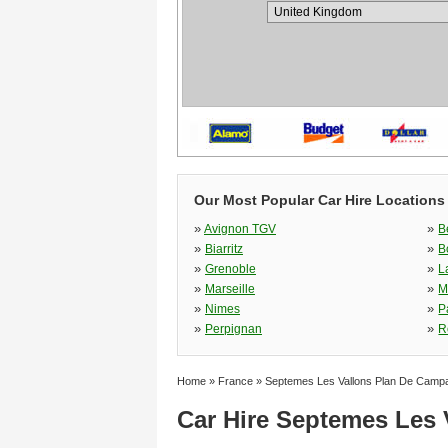
Our Most Popular Car Hire Locations
»
»
Avignon TGV
B
»
»
Biarritz
B
»
»
Grenoble
L
»
»
Marseille
M
»
»
Nimes
P
»
»
Perpignan
R
Home
»
France
»
Septemes Les Vallons Plan De Camp
Car Hire Septemes Les