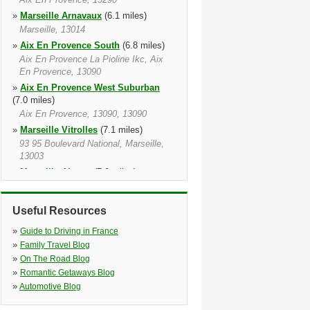
»
Marseille Arnavaux
(6.1 miles)
Marseille, 13014
»
Aix En Provence South
(6.8 miles)
Aix En Provence La Pioline Ikc, Aix
En Provence, 13090
»
Aix En Provence West Suburban
(7.0 miles)
Aix En Provence, 13090, 13090
»
Marseille Vitrolles
(7.1 miles)
93 95 Boulevard National, Marseille,
13003
»
Marseille Airport
(7.9 miles)
Bp 55 Ap De Marseille, P 11, In Front
Of Arrival Hall, Marignane Cedex,
Useful Resources
13728
»
Marseille Train station
(8.0 miles)
»
Guide to Driving in France
Marseille, 13001
»
Family Travel Blog
»
Marseille Caillols
(8.2 miles)
»
On The Road Blog
Garage Vag Dhaiti, Marseille, 13012
»
Romantic Getaways Blog
»
Automotive Blog