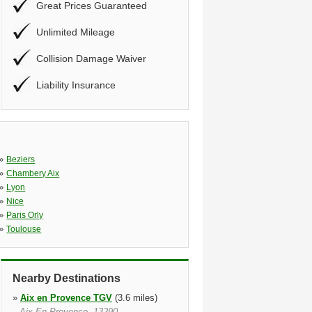
Great Prices Guaranteed
Unlimited Mileage
Collision Damage Waiver
Liability Insurance
»
Beziers
»
Chambery Aix
»
Lyon
»
Nice
»
Paris Orly
»
Toulouse
Nearby Destinations
»
Aix en Provence TGV
(3.6 miles)
Aix En Provence, 13290