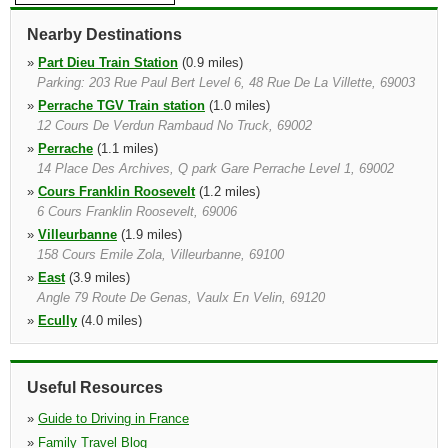
Nearby Destinations
»
Part Dieu Train Station
(0.9 miles)
Parking: 203 Rue Paul Bert Level 6, 48 Rue De La Villette, 69003
»
Perrache TGV Train station
(1.0 miles)
12 Cours De Verdun Rambaud No Truck, 69002
»
Perrache
(1.1 miles)
14 Place Des Archives, Q park Gare Perrache Level 1, 69002
»
Cours Franklin Roosevelt
(1.2 miles)
6 Cours Franklin Roosevelt, 69006
»
Villeurbanne
(1.9 miles)
158 Cours Emile Zola, Villeurbanne, 69100
»
East
(3.9 miles)
Angle 79 Route De Genas, Vaulx En Velin, 69120
»
Ecully
(4.0 miles)
11 Ave Guy De Gollongue, Ecully, 69130
»
Chassieu
(6.0 miles)
5 Av Des Freres Montgolfier, Chassieu, 69680
Useful Resources
»
Guide to Driving in France
»
Family Travel Blog